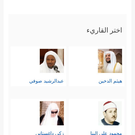
اختر القاريء
هيثم الدخين
عبدالرشيد صوفي
محمود علي البنا
زكي داغستاني