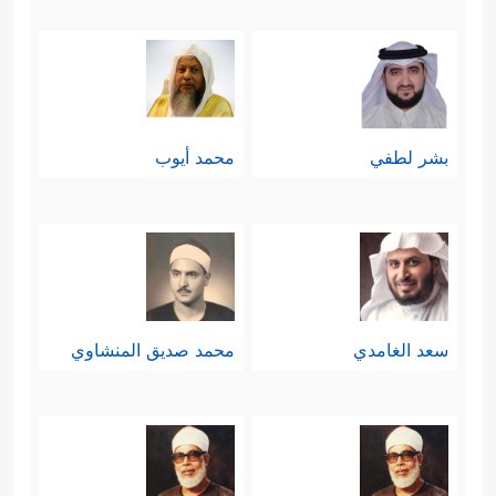
بشر لطفي
محمد أيوب
سعد الغامدي
محمد صديق المنشاوي