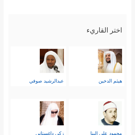
اختر القاريء
هيثم الدخين
عبدالرشيد صوفي
محمود علي البنا
زكي داغستاني