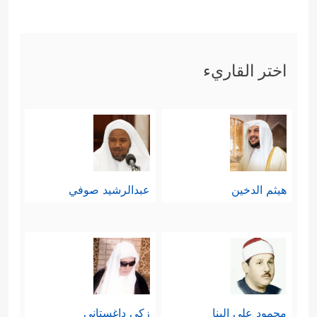
اختر القاريء
هيثم الدخين
عبدالرشيد صوفي
محمود علي البنا
زكي داغستاني