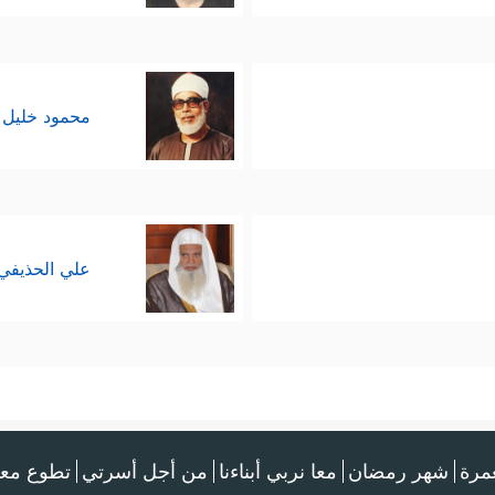
محمود خليل 
علي الحذيفي
عمرة
شهر رمضان
معا نربي أبناءنا
من أجل أسرتي
تطوع معن