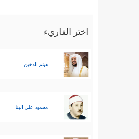
اختر القاريء
هيثم الدخين
محمود علي البنا