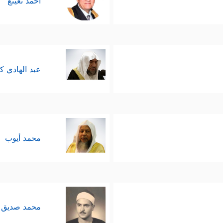
أحمد نعينع
عبد الهادي ك
محمد أيوب
محمد صديق 