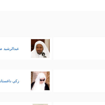
عبدالرشيد 
زكي داغستان