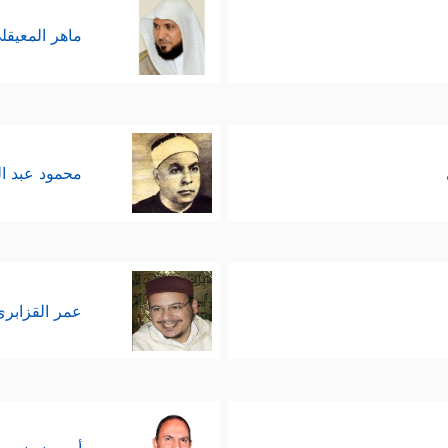
ماهر المعيقل
محمود عبد ا
عمر القزابري