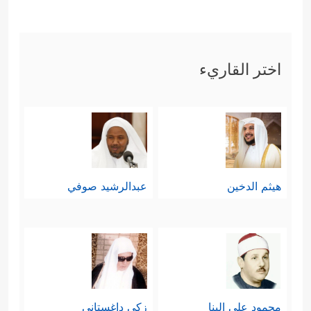
اختر القاريء
هيثم الدخين
عبدالرشيد صوفي
محمود علي البنا
زكي داغستاني