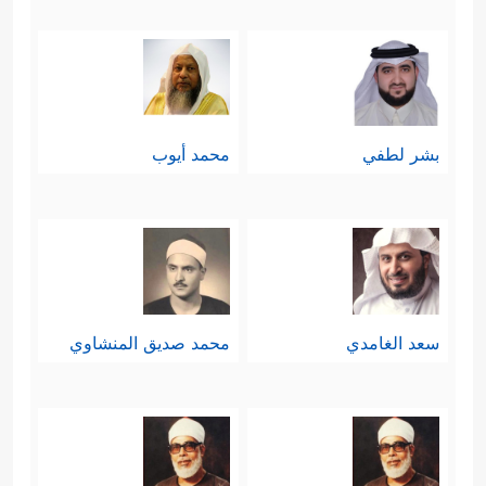
بشر لطفي
محمد أيوب
سعد الغامدي
محمد صديق المنشاوي