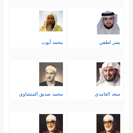
بشر لطفي
محمد أيوب
سعد الغامدي
محمد صديق المنشاوي