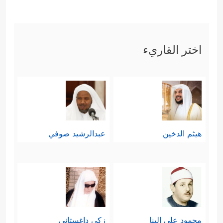
اختر القاريء
هيثم الدخين
عبدالرشيد صوفي
محمود علي البنا
زكي داغستاني