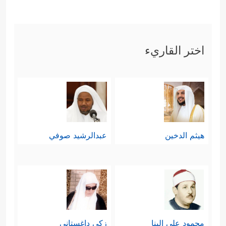
اختر القاريء
هيثم الدخين
عبدالرشيد صوفي
محمود علي البنا
زكي داغستاني