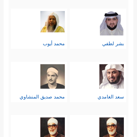
بشر لطفي
محمد أيوب
سعد الغامدي
محمد صديق المنشاوي