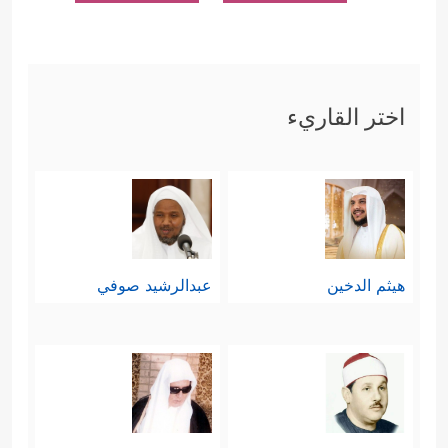
اختر القاريء
هيثم الدخين
عبدالرشيد صوفي