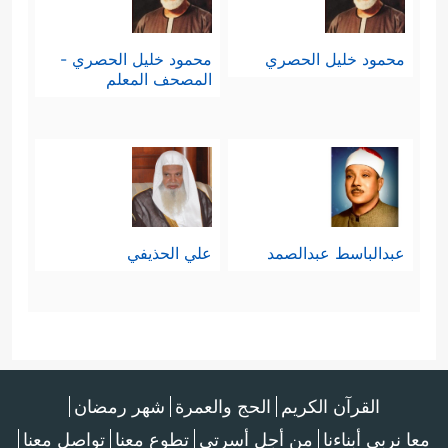
محمود خليل الحصري
محمود خليل الحصري -
المصحف المعلم
عبدالباسط عبدالصمد
علي الحذيفي
القرآن الكريم
الحج والعمرة
شهر رمضان
معا نربي أبناءنا
من أجل أسرتي
تطوع معنا
تواصل معنا