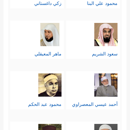
محمود علي البنا
زكي داغستاني
سعود الشريم
ماهر المعيقلي
أحمد عيسي المعصراوي
محمود عبد الحكم