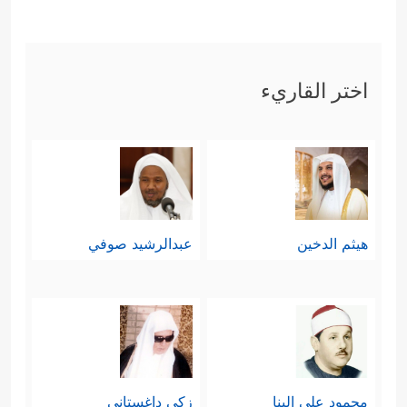
اختر القاريء
هيثم الدخين
عبدالرشيد صوفي
محمود علي البنا
زكي داغستاني