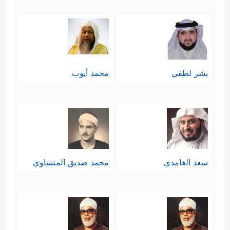
بشر لطفي
محمد أيوب
سعد الغامدي
محمد صديق المنشاوي