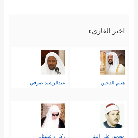
اختر القاريء
هيثم الدخين
عبدالرشيد صوفي
محمود علي البنا
زكي داغستاني