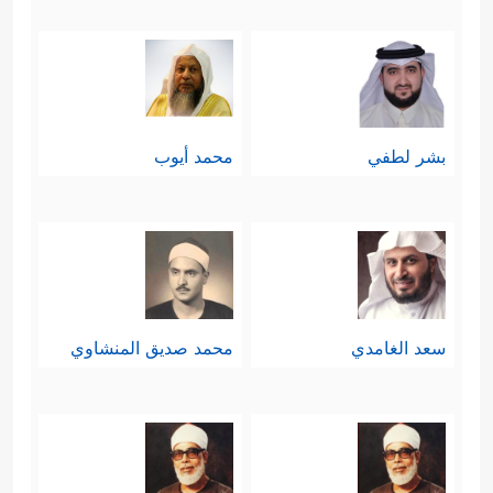
بشر لطفي
محمد أيوب
سعد الغامدي
محمد صديق المنشاوي