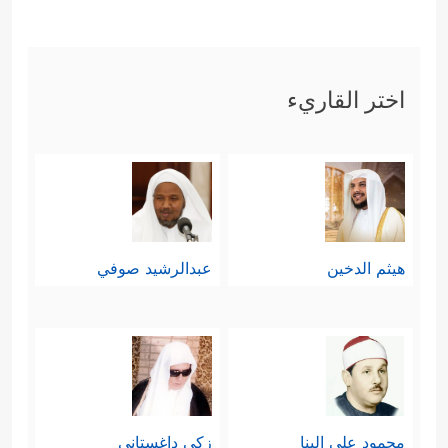
اختر القاريء
هيثم الدخين
عبدالرشيد صوفي
محمود علي البنا
زكي داغستاني