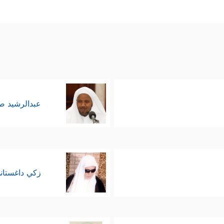
عبدالرشيد 
زكي داغستان