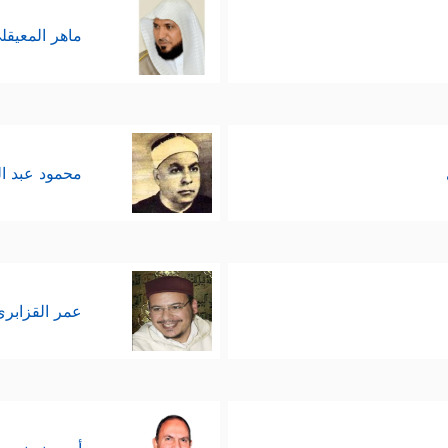
ماهر المعيقل
محمود عبد ا
عمر القزابري