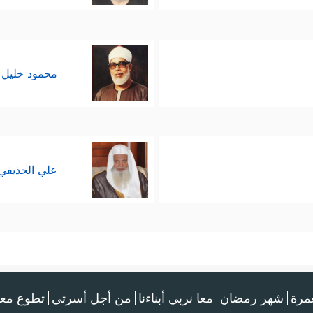
محمود خليل 
علي الحذيفي
عمرة
شهر رمضان
معا نربي أبناءنا
من أجل أسرتي
تطوع معن