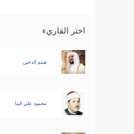
اختر القاريء
هيثم الدخين
محمود علي البنا