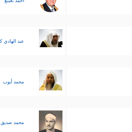
أحمد نعينع
عبد الهادي ك
محمد أيوب
محمد صديق 