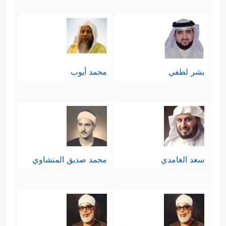
بشر لطفي
محمد أيوب
سعد الغامدي
محمد صديق المنشاوي