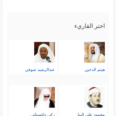
اختر القاريء
هيثم الدخين
عبدالرشيد صوفي
محمود علي البنا
زكي داغستاني