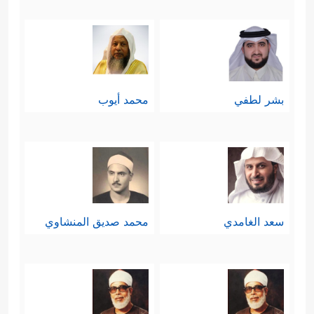
بشر لطفي
محمد أيوب
سعد الغامدي
محمد صديق المنشاوي