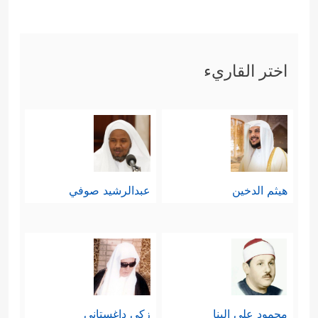
اختر القاريء
هيثم الدخين
عبدالرشيد صوفي
محمود علي البنا
زكي داغستاني