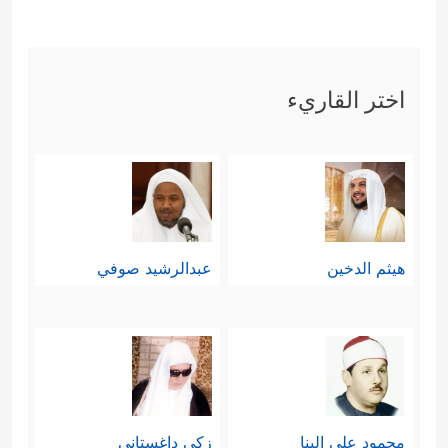
اختر القاريء
هيثم الدخين
عبدالرشيد صوفي
محمود علي البنا
زكي داغستاني