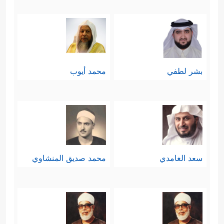
بشر لطفي
محمد أيوب
سعد الغامدي
محمد صديق المنشاوي